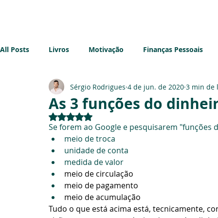
Início
Sobre mim
Blog
All Posts
Livros
Motivação
Finanças Pessoais
Sérgio Rodrigues
4 de jun. de 2020
3 min de 
Imobiliário
Sustentabilidade
Impostos
Emp
As 3 funções do dinhei
Avaliado com NaN de 5 estrelas.
Se forem ao Google e pesquisarem "funções d
meio de troca
unidade de conta
medida de valor
meio de circulação
meio de pagamento
meio de acumulação
Tudo o que está acima está, tecnicamente, cor