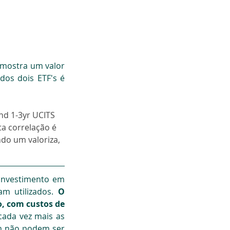
 mostra um valor 
dos dois ETF's é 
nd 1-3yr UCITS 
a correlação é 
do um valoriza, 
nvestimento em 
m utilizados. 
O 
 com custos de 
cada vez mais as 
 não podem ser 