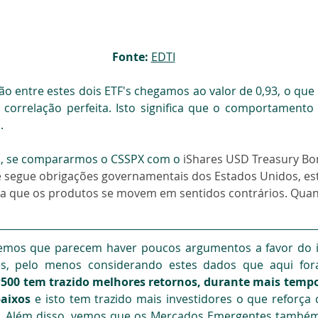
Fonte:
EDTI
ão entre estes dois ETF's chegamos ao valor de 0,93, o que
correlação perfeita. Isto significa que o comportamento 
.
o, se compararmos o CSSPX com o 
iShares USD Treasury Bo
e segue obrigações governamentais dos Estados Unidos, est
fica que os produtos se movem em sentidos contrários. Quan
emos que parecem haver poucos argumentos a favor do i
, pelo menos considerando estes dados que aqui fora
500 tem trazido melhores retornos, durante mais tempo,
aixos
 e isto tem trazido mais investidores o que reforça 
 Além disso, vemos que os Mercados Emergentes também