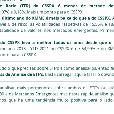
nse Ratio (TER) do CSSPX é menos de metade d
0,07% e 0,18%. Mais um ponto para o CSSPX
do último ano do XMME é mais baixa do que a do CSSPX
.
vel 6 de risco, as volatilidades respetivas de 15,56% e 1
tabilidade de valores nos mercados emergentes. Primeir
e do CSSPX leva a melhor todos os anos desde que o
cumulada 2018 - YTD 2021 no CSSPX é de 54,99% e no XMM
onto para o CSSPX.
do o que precisas sobre ETF's e como analisá-los, então fic
ss de Análise de ETF's
. Basta carregar 
aqui
 e fazer o downl
analisar mais pormenores sobre ambos os ETF's ou at
00 e de Mercados Emergentes mas nesta rápida análise qu
os que há uma tendência muito positiva para o lado do