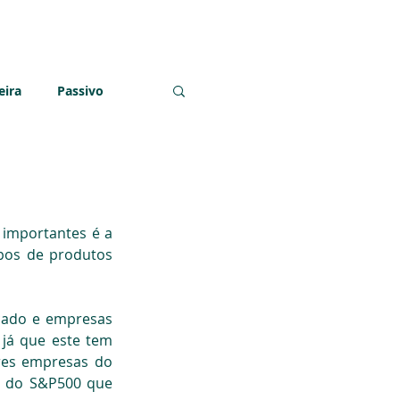
ntactos
eira
Passivo
onomia
Poupança
 importantes é a 
ipos de produtos 
cado e empresas 
já que este tem 
res empresas do 
 do S&P500 que 