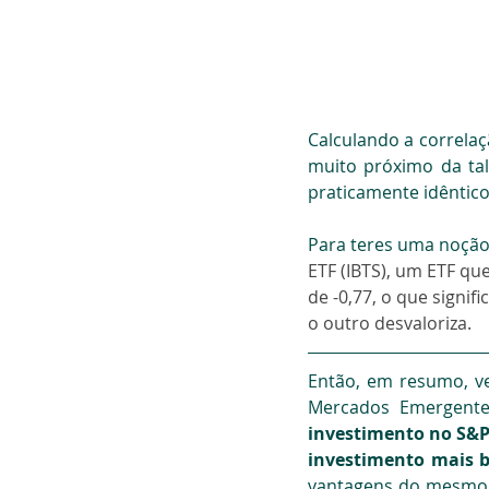
Calculando a correlaç
muito próximo da tal 
praticamente idêntico
Para teres uma noçã
ETF (IBTS), um ETF qu
de -0,77, o que signi
o outro desvaloriza.
Então, em resumo, v
Mercados Emergentes
investimento no S&P
investimento mais b
vantagens do mesmo.