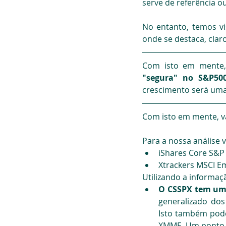
serve de referência ou
No entanto, temos v
onde se destaca, claro
Com isto em mente,
"segura" no S&P500
crescimento será uma
Com isto em mente, v
Para a nossa análise 
iShares Core S&P 
Xtrackers MSCI E
Utilizando a informaç
O CSSPX tem um 
generalizado do
Isto também pode 
XMME. Um ponto 