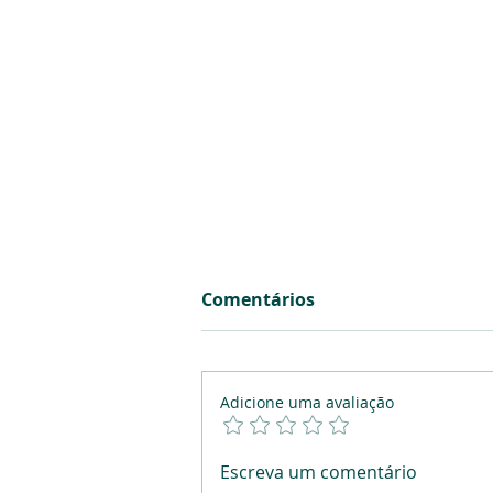
Comentários
Adicione uma avaliação
Investir não é só sobre
Escreva um comentário