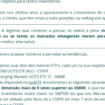
 objetivo para tantos investidores.
isto nos últimos anos o aparecimento e crescimento de 
, o chinês, que têm vindo a subir posições no 
ranking
 ano a
 é legítimo que comeces a pensar se valerá a pena 
m
 ou se talvez os mercados emergentes vieram para
 melhor alternativa.
amos analisar números e perceber as tendências.
vamos usar dois dos maiores ETF's, cada um na sua respetiv
500 UCITS ETF (Acc) - CSSPX
merging Markets UCITS ETF 1C - XMME
ão disponível no 
JustETF
,
 encontramos as seguintes caracter
dimensão mais de 8 vezes superior ao XMME
, o que rev
s investidores muito maior no S&P500 do que nos Mercad
ser afetado pelo facto de o CSSPX ter mais 7 anos de exi
para o CSSPX.