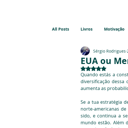
Início
All Posts
Livros
Motivação
Sérgio Rodrigues
Imobiliário
Sustentabilidad
EUA ou Me
Avaliado com NaN 
Quando estás a constr
diversificação dessa 
aumenta as probabilid
Se a tua estratégia 
norte-americanas de 
sido, e continua a 
mundo estão. Além d