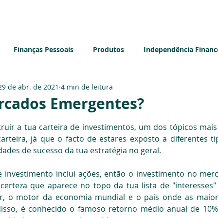
Sobre mim
Blog
Produtos e Serviços
Media
Co
Finanças Pessoais
Produtos
Independência Financ
29 de abr. de 2021
4 min de leitura
e
Impostos
Empreendedorismo
Seguros
Ec
rcados Emergentes?
de 5 estrelas.
uir a tua carteira de investimentos, um dos tópicos mais
carteira, já que o facto de estares exposto a diferentes t
ades de sucesso da tua estratégia no geral.
de investimento inclui ações, então o investimento no mer
certeza que aparece no topo da tua lista de "interesses" 
ser, o motor da economia mundial e o país onde as maio
isso, é conhecido o famoso retorno médio anual de 10%