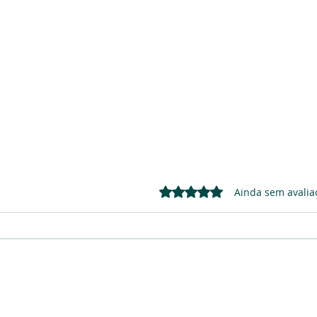
Avaliado com 0 de 5 estrelas.
Ainda sem avalia
Reduzi o meu
Já e