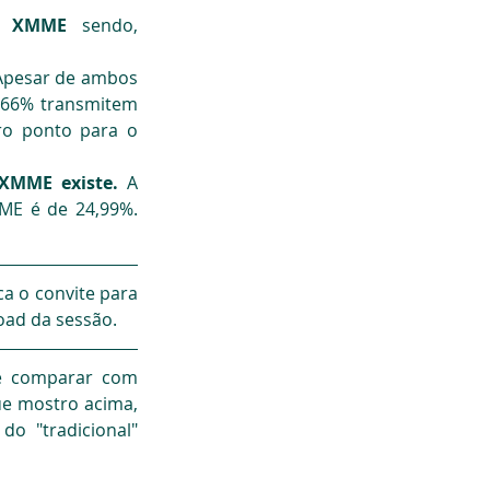
o XMME
 sendo, 
 Apesar de ambos 
8,66% transmitem 
o ponto para o 
 XMME existe.
 A 
E é de 24,99%. 
a o convite para 
oad da sessão.
é comparar com 
e mostro acima, 
 "tradicional" 