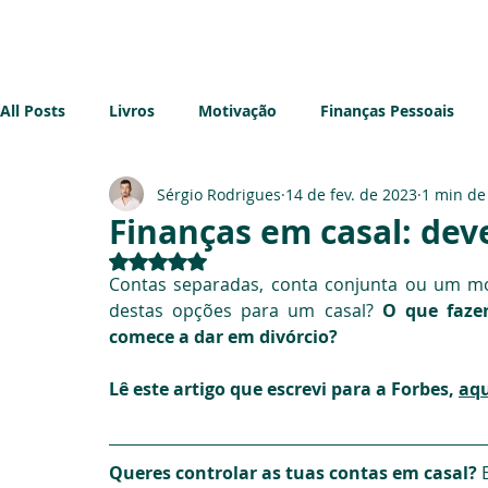
Início
Sobre mim
Blog
All Posts
Livros
Motivação
Finanças Pessoais
Sérgio Rodrigues
14 de fev. de 2023
1 min de 
Imobiliário
Sustentabilidade
Impostos
Emp
Finanças em casal: dev
Avaliado com NaN de 5 estrelas.
Contas separadas, conta conjunta ou um mo
destas opções para um casal? 
O que faze
comece a dar em divórcio?
Lê este artigo que escrevi para a Forbes, 
aqu
Queres controlar as tuas contas em casal?
 