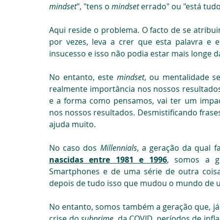
mindset
", "tens o 
mindset 
errado" ou "está tudo
Aqui reside o problema. O facto de se atribuir 
por vezes, leva a crer que esta palavra e e
insucesso e isso não podia estar mais longe d
No entanto, este 
mindset
, ou mentalidade s
realmente importância nos nossos resultado
e a forma como pensamos, vai ter um impac
nos nossos resultados. Desmistificando frases 
ajuda muito.
No caso dos 
Millennials
, a geração da qual f
nascidas entre 1981 e 1996
, somos a ge
Smartphones e de uma série de outra coisas
depois de tudo isso que mudou o mundo de u
No entanto, somos também a geração que, já e
crise do
 subprime
, da COVID, períodos de infl