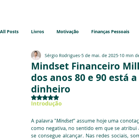
Início
Sobre mim
Blog
All Posts
Livros
Motivação
Finanças Pessoais
Sérgio Rodrigues
5 de mai. de 2025
10 min de
Imobiliário
Sustentabilidade
Impostos
Emp
Mindset Financeiro Mil
dos anos 80 e 90 está a
dinheiro
Avaliado com NaN de 5 estrelas.
Introdução
A palavra "
Mindset
" assume hoje uma conotaçã
como negativa, no sentido em que se atribui a