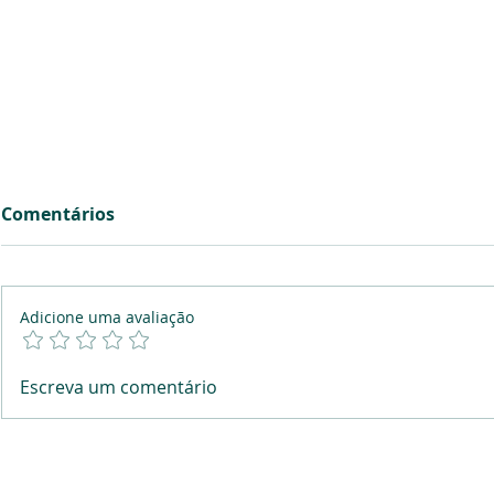
Comentários
Adicione uma avaliação
A educação financeira nas
A importân
Escreva um comentário
universidades: uma
Monopólio
necessidade urgente