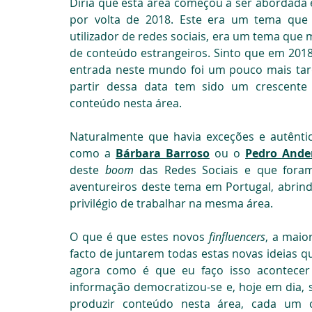
Diria que esta área começou a ser abordada 
por volta de 2018. Este era um tema que 
utilizador de redes sociais, era um tema que
de conteúdo estrangeiros. Sinto que em 201
entrada neste mundo foi um pouco mais tard
partir dessa data tem sido um crescente 
conteúdo nesta área.
Naturalmente que havia exceções e autêntic
como a 
Bárbara Barroso
 ou o 
Pedro Ande
deste 
boom
 das Redes Sociais e que foram
aventureiros deste tema em Portugal, abrin
privilégio de trabalhar na mesma área.
O que é que estes novos 
finfluencers
, a maio
facto de juntarem todas estas novas ideias q
agora como é que eu faço isso acontecer 
informação democratizou-se e, hoje em dia, 
produzir conteúdo nesta área, cada um c