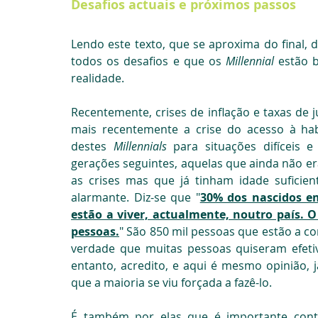
Desafios actuais e próximos passos
Lendo este texto, que se aproxima do final,
todos os desafios e que os 
Millennial 
estão 
realidade.
Recentemente, crises de inflação e taxas de
mais recentemente a crise do acesso à ha
destes 
Millennials 
para situações difíceis 
gerações seguintes, aquelas que ainda não era
as crises mas que já tinham idade suficien
alarmante. Diz-se que "
30% dos nascidos em
estão a viver, actualmente, noutro país. 
pessoas.
" São 850 mil pessoas que estão a co
verdade que muitas pessoas quiseram efetiv
entanto, acredito, e aqui é mesmo opinião, 
que a maioria se viu forçada a fazê-lo.
É também por elas que é importante cont