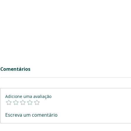
Comentários
Adicione uma avaliação
Quanto dinheiro preciso
Querem co
Escreva um comentário
para não ter de trabalhar?
casa por m
Vendes?