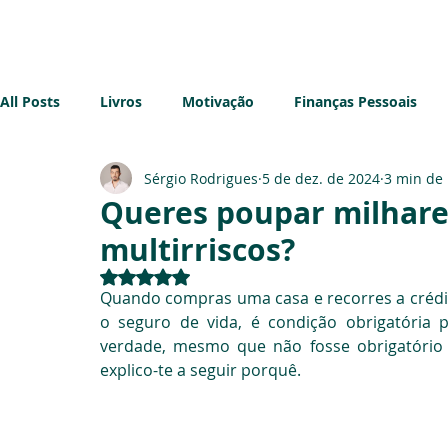
Início
Sobre mim
Blog
All Posts
Livros
Motivação
Finanças Pessoais
Sérgio Rodrigues
5 de dez. de 2024
3 min de 
Imobiliário
Sustentabilidade
Impostos
Emp
Queres poupar milhare
multirriscos?
Avaliado com NaN de 5 estrelas.
Quando compras uma casa e recorres a crédit
o seguro de vida, é condição obrigatória 
verdade, mesmo que não fosse obrigatório t
explico-te a seguir porquê.