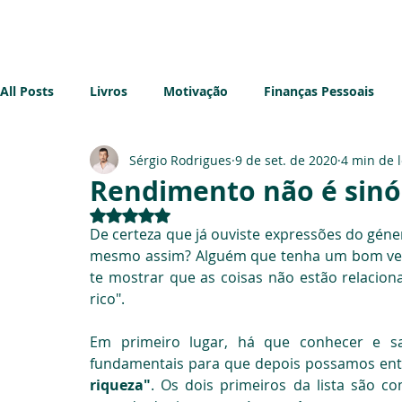
Início
Sobre mim
Blog
All Posts
Livros
Motivação
Finanças Pessoais
Sérgio Rodrigues
9 de set. de 2020
4 min de l
Imobiliário
Sustentabilidade
Impostos
Emp
Rendimento não é sinó
Avaliado com NaN de 5 estrelas.
De certeza que já ouviste expressões do géner
mesmo assim? Alguém que tenha um bom venci
te mostrar que as coisas não estão relacion
rico".
Em primeiro lugar, há que conhecer e sa
fundamentais para que depois possamos ente
riqueza"
. Os dois primeiros da lista são c