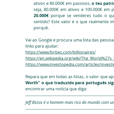
ativos e 80.000€ em passivos, 
o teu patr
seja, 80.000€ em ativos e 100.000€ em p
20.000€
 porque se venderes tudo o que
sentido? Este valor é o que realmente imp
porquê.
Vai ao Google e procura uma lista das pessoa
links para ajudar:
https://www.forbes.com/billionaires/
https://en.wikipedia.org/wiki/The_World%27s_B
https://www.investopedia.com/articles/invest
Repara que em todas as listas, o valor que a
Worth" o que traduzido para português sig
encontrar uma notícia que diga:
Jeff Bezos é o homem mais rico do mundo com u