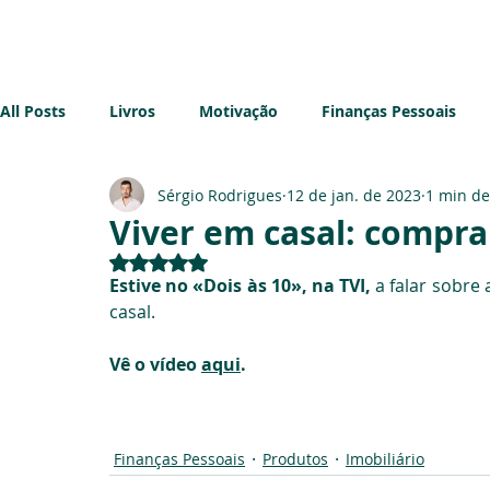
Início
Sobre mim
Blog
All Posts
Livros
Motivação
Finanças Pessoais
Sérgio Rodrigues
12 de jan. de 2023
1 min de
Imobiliário
Sustentabilidade
Impostos
Emp
Viver em casal: compra
Avaliado com NaN de 5 estrelas.
Estive no «Dois às 10», na TVI,
 a falar sobr
casal. 
Vê o vídeo 
aqui
.
Finanças Pessoais
Produtos
Imobiliário