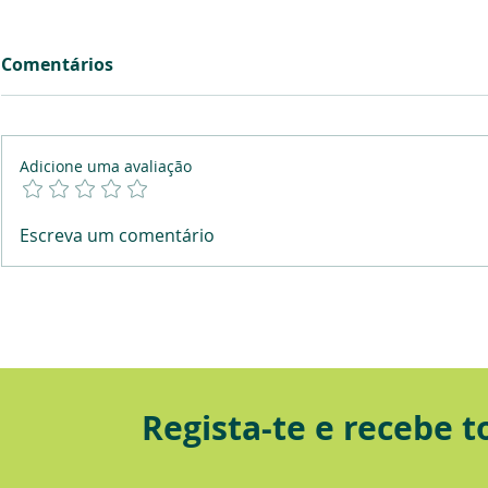
Comentários
Adicione uma avaliação
Literacia Financeira: O
A educação
Escreva um comentário
benefício social com
universid
maior ROI para as
necessida
organizações
Regista-te e recebe 