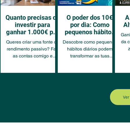
Quanto precisas de
O poder dos 10€
A
investir para
por dia: Como
Al
ganhar 1.000€ por
pequenos hábitos
Gan
ano em
mudam a tua vida
da c
Queres criar uma fonte de
Descobre como pequenos
dividendos?
financeira
rendimento passivo? Faz
hábitos diários podem
as contas comigo e
transformar as tuas
ren
descobre quanto precisas
finanças pessoais. Sabias
pla
de investir para ganhar
que 10€ por dia
cons
1.000€ por ano em
equivalem a 3650€ por
dividendos.
ano? Aprende a poupar
com intenção.
Ver