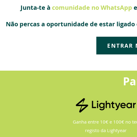
Junta-te à
comunidade no WhatsApp
e
Não percas a oportunidade de estar ligado
ENTRAR 
Pa
Ganha entre 10€ e 100€ no te
registo da Lightyear