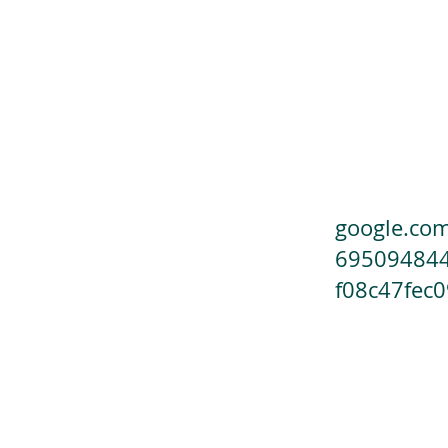
Início
Sobre mim
Blog
google.com
695094844
f08c47fec