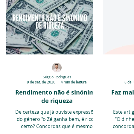
Sérgio Rodrigues
9 de set. de 2020
4 min de leitura
8 de 
Rendimento não é sinónimo
Faz ma
de riqueza
De certeza que já ouviste expressões
Este art
do género "o Zé ganha bem, é rico",
"O dinhe
certo? Concordas que é mesmo
concordar
assim? Alguém que tenha um bom...
que que