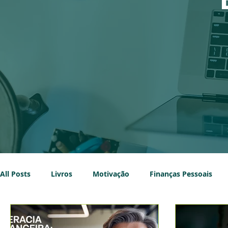
All Posts
Livros
Motivação
Finanças Pessoais
Imobiliário
Sustentabilidade
Impostos
Emp