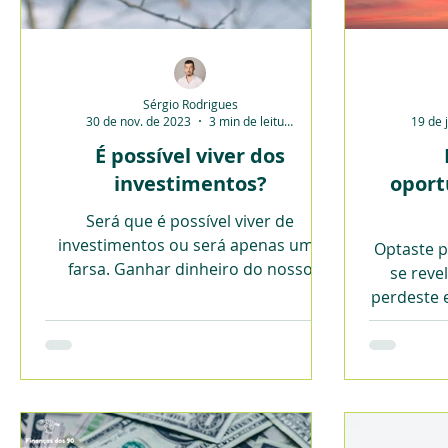
Sérgio Rodrigues
30 de nov. de 2023
3 min de leitura
19 de 
É possível viver dos
investimentos?
oport
Será que é possível viver de
investimentos ou será apenas uma
Optaste p
farsa. Ganhar dinheiro do nosso
se reve
trabalho será uma melhor hipótese?
perdeste 