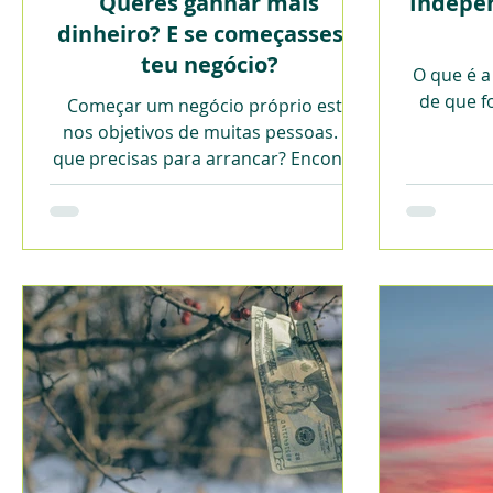
Queres ganhar mais
Indepen
dinheiro? E se começasses o
teu negócio?
O que é a
de que f
Começar um negócio próprio está
nos objetivos de muitas pessoas. O
que precisas para arrancar? Encontra
aqui algumas dicas.