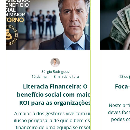
Sérgio Rodrigues
15 de mai.
3 min de leitura
13 de 
Literacia Financeira: O
Foca
benefício social com maior
ROI para as organizações
Neste art
deves foc
A maioria dos gestores vive com uma
podes c
ilusão perigosa: a de que o bem-estar
financeiro de uma equipa se resolve