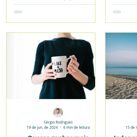
exclusivamente no dia do
processamento de salários.
Sérgio Rodrigues
19 de jun. de 2024
6 min de leitura
15 de 