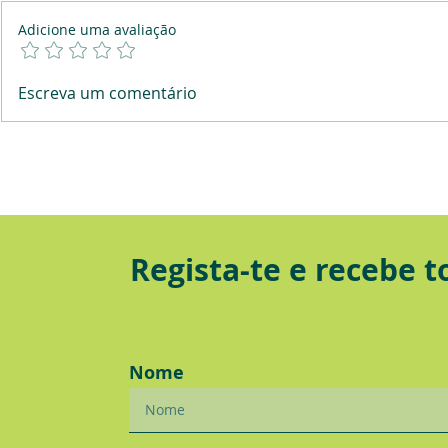
Adicione uma avaliação
Dicas para o IRS em 2023
Planos Po
Escreva um comentário
na RTP
Regista-te e recebe 
Nome