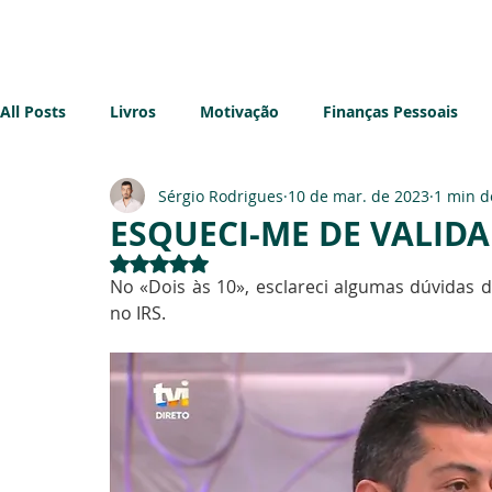
Início
Sobre mim
Blog
All Posts
Livros
Motivação
Finanças Pessoais
Sérgio Rodrigues
10 de mar. de 2023
1 min d
Imobiliário
Sustentabilidade
Impostos
Emp
ESQUECI-ME DE VALIDA
Avaliado com NaN de 5 estrelas.
No «Dois às 10», esclareci algumas dúvidas d
no IRS.