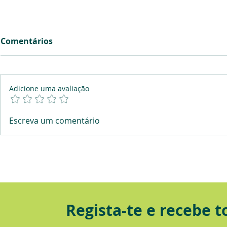
Comentários
Adicione uma avaliação
Queres investir e não
Conhecer o
Escreva um comentário
sabes em quê? Lê isto!
investime
Regista-te e recebe 