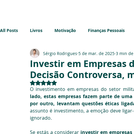
Início
Sobre mim
Blog
All Posts
Livros
Motivação
Finanças Pessoais
Sérgio Rodrigues
5 de mar. de 2025
3 min de 
Imobiliário
Sustentabilidade
Impostos
Emp
Investir em Empresas
Decisão Controversa, m
Avaliado com NaN de 5 estrelas.
O investimento em empresas do setor mili
lado, estas empresas fazem parte de uma i
por outro, levantam questões éticas liga
assunto é investimento, a emoção deve ligar-
ignorado.
Se estás a considerar 
investir em empresa