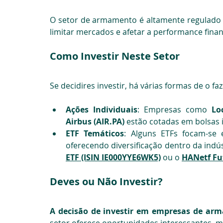
O setor de armamento é altamente regulado e 
limitar mercados e afetar a performance finan
Como Investir Neste Setor
Se decidires investir, há várias formas de o faz
Ações Individuais
: Empresas como 
Lo
Airbus (
AIR.PA
)
 estão cotadas em bolsas 
ETF Temáticos
: Alg
uns ETFs focam-se 
oferecendo diversificação dentro da indú
ETF (ISIN IE000YYE6WK5)
 ou o 
HANetf Fut
Deves ou Não Investir?
A decisão de investir em empresas de ar
setor oferece oportunidades interessantes, ma