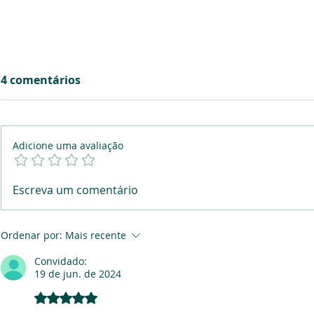
4 comentários
Adicione uma avaliação
Investir não é só sobre
Quanto din
Escreva um comentário
ganhar dinheiro!
escondido
Ordenar por:
Mais recente
Convidado:
19 de jun. de 2024
Avaliado com 5 de 5 estrelas.