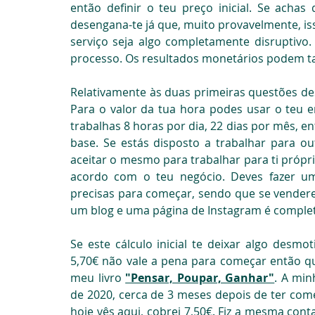
então definir o teu preço inicial. Se achas
desengana-te já que, muito provavelmente, is
serviço seja algo completamente disruptivo.
processo. Os resultados monetários podem t
Relativamente às duas primeiras questões deste
Para o valor da tua hora podes usar o teu e
trabalhas 8 horas por dia, 22 dias por mês, ent
base. Se estás disposto a trabalhar para ou
aceitar o mesmo para trabalhar para ti próprio
acordo com o teu negócio. Deves fazer uma
precisas para começar, sendo que se vendere
um blog e uma página de Instagram é comple
Se este cálculo inicial te deixar algo desmo
5,70€ não vale a pena para começar então q
meu livro 
"Pensar, Poupar, Ganhar"
. A min
de 2020, cerca de 3 meses depois de ter come
hoje vês aqui, cobrei 7,50€. Fiz a mesma conta