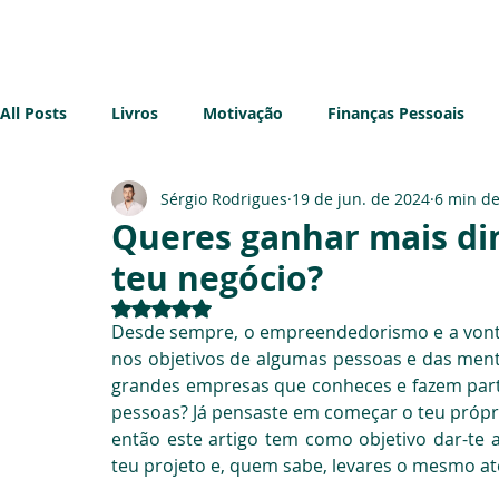
Início
Sobre mim
Blog
All Posts
Livros
Motivação
Finanças Pessoais
Sérgio Rodrigues
19 de jun. de 2024
6 min de
Imobiliário
Sustentabilidade
Impostos
Emp
Queres ganhar mais di
teu negócio?
Avaliado com NaN de 5 estrelas.
Desde sempre, o empreendedorismo e a vonta
nos objetivos de algumas pessoas e das ment
grandes empresas que conheces e fazem parte 
pessoas? Já pensaste em começar o teu próprio
então este artigo tem como objetivo dar-te a
teu projeto e, quem sabe, levares o mesmo at