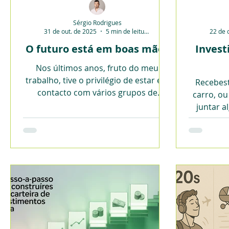
Sérgio Rodrigues
31 de out. de 2025
5 min de leitura
22 de 
O futuro está em boas mãos
Invest
Nos últimos anos, fruto do meu
trabalho, tive o privilégio de estar em
Recebes
contacto com vários grupos de
carro, o
jovens. Há algo de profundamente
juntar a
inspirador nesta geração.
surge a dú
fazer cr
uso-o pa