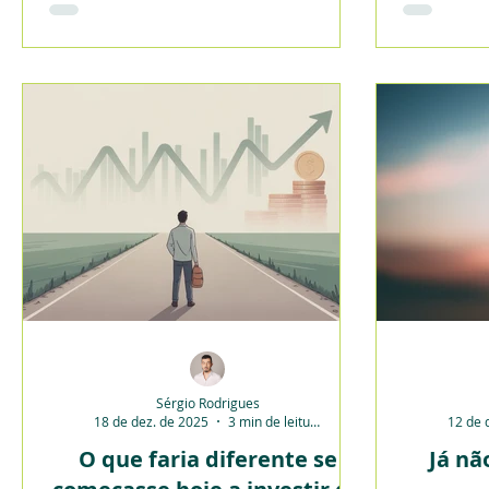
alinhar
a taxa de poupança: o dinheiro é um
cart
meio, nunca o fim.
Sérgio Rodrigues
18 de dez. de 2025
3 min de leitura
12 de 
O que faria diferente se
Já nã