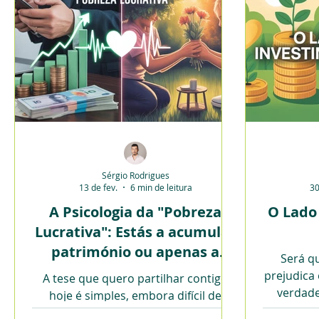
Sérgio Rodrigues
13 de fev.
6 min de leitura
30
A Psicologia da "Pobreza
O Lado
Lucrativa": Estás a acumular
património ou apenas a
Será qu
colecionar números?
prejudica
A tese que quero partilhar contigo
verdade
hoje é simples, embora difícil de
perigo
digerir para quem vive obcecado com