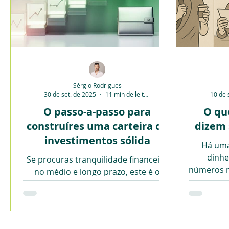
Sérgio Rodrigues
30 de set. de 2025
11 min de leitura
10 de 
O passo-a-passo para
O que
construíres uma carteira de
dizem 
investimentos sólida
Há uma
dinhe
Se procuras tranquilidade financeira
números n
no médio e longo prazo, este é o
ponto de partida certo.