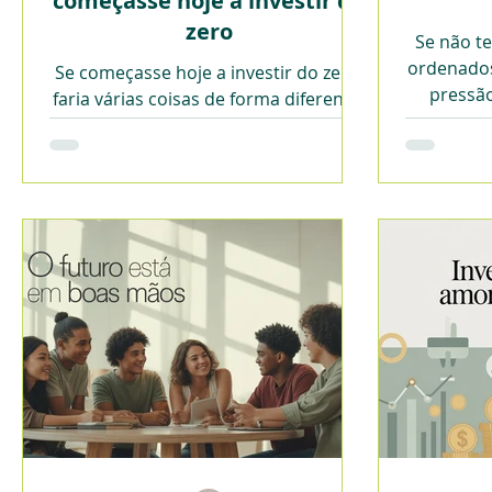
começasse hoje a investir do
zero
Se não t
ordenados
Se começasse hoje a investir do zero,
pressã
faria várias coisas de forma diferente.
ordenado
Não porque tivesse encontrado um
qual lido
método secreto, mas porque hoje
entendo melhor o que realmente faz a
diferença ao longo do tempo.