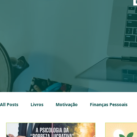
All Posts
Livros
Motivação
Finanças Pessoais
Imobiliário
Sustentabilidade
Impostos
Emp