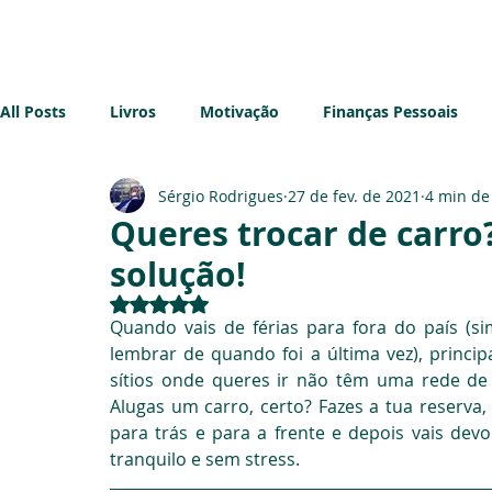
Início
Sobre mim
Blog
All Posts
Livros
Motivação
Finanças Pessoais
Sérgio Rodrigues
27 de fev. de 2021
4 min de 
Imobiliário
Sustentabilidade
Impostos
Emp
Queres trocar de carro
solução!
Avaliado com NaN de 5 estrelas.
Quando vais de férias para fora do país (s
lembrar de quando foi a última vez), principa
sítios onde queres ir não têm uma rede de 
Alugas um carro, certo? Fazes a tua reserva,
para trás e para a frente e depois vais devo
tranquilo e sem stress.