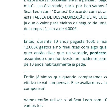
E agora estás, possivelmente, a pensar: "pag
meu". Isso é verdade, claro, por isso vamos
Seat Leon com 10 anos? De acordo com os anún
esta 
TABELA DE DESVALORIZAÇÃO DE VEÍCU
já que o valor para efeitos de seguro de uma
de compra é, cerca de 4.000€.
Então, durante 10 anos pagaste 100€ a mai
12.000€ gastos e no final ficas com algo que
quer então dizer que, na verdade, 
perdeste
assumindo que não tiveste um acidente com 
de 10 anos habitualmente já pede.
Então já vimos que quando comparamos car
efetiva te vai compensar. E se avaliarmos a
compensa?
Vamos então utilizar o tal Seat Leon com 10
vamos ter: