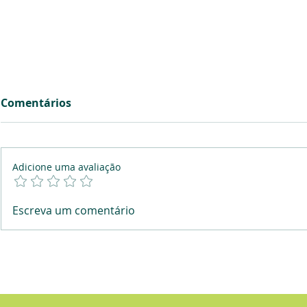
Comentários
Adicione uma avaliação
Quanto dinheiro tens
Afinal ond
Escreva um comentário
escondido em casa?
dinheiro?
Distribuiç