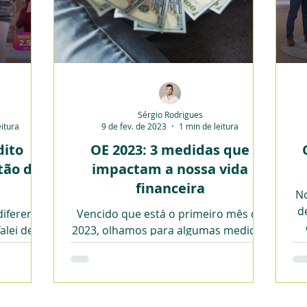
Sérgio Rodrigues
eitura
9 de fev. de 2023
1 min de leitura
dito
OE 2023: 3 medidas que
tão de
impactam a nossa vida
financeira
No
d
diferença
Vencido que está o primeiro mês de
alei de
2023, olhamos para algumas medidas
.
incluídas no Orçamento de Estado.