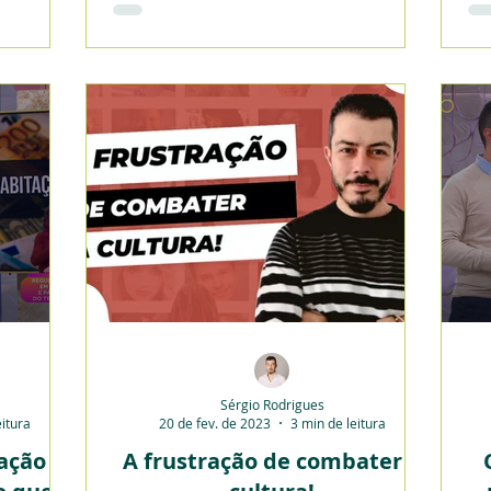
sente bastante. Damos algumas...
Sérgio Rodrigues
eitura
20 de fev. de 2023
3 min de leitura
tação
A frustração de combater a