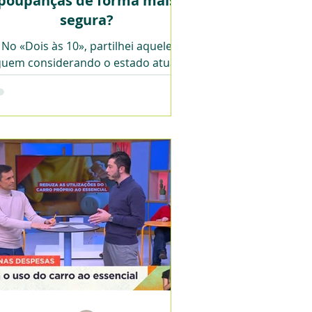
poupanças de forma mais
segura?
No «Dois às 10», partilhei aquele
uem considerando o estado atual
as taxas de juros, é o produto mais
eguro e rentável para investimento.