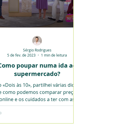
Sérgio Rodrigues
5 de fev. de 2023
1 min de leitura
Como poupar numa ida ao
supermercado?
 «Dois às 10», partilhei várias dicas
e como podemos comparar preços
online e os cuidados a ter com as
promoções.