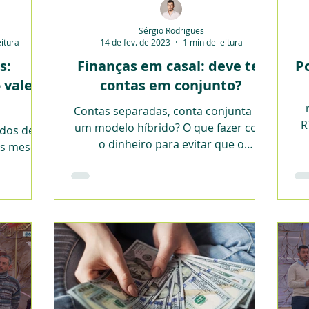
Sérgio Rodrigues
eitura
14 de fev. de 2023
1 min de leitura
s:
Finanças em casal: deve ter
P
o valem
contas em conjunto?
Contas separadas, conta conjunta ou
R
um modelo híbrido? O que fazer com
ados de
o dinheiro para evitar que o
s meses,
casamento comece a dar em divórcio?
ribor.