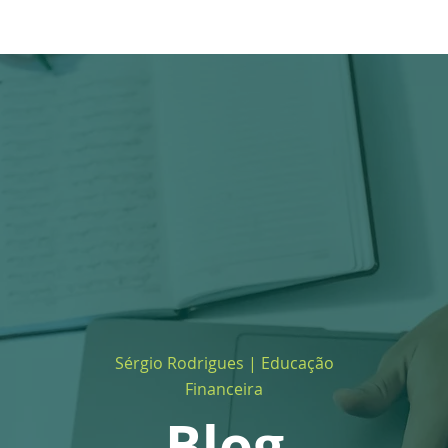
Sobre mim
Blog
Produtos e Serviços
Media
Co
Sérgio Rodrigues | Educação
Financeira
Blog