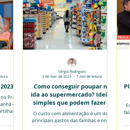
Sérgio Rodrigues
itura
3 de mar. de 2023
1 min de leitura
 2023
Como conseguir poupar na
P
ida ao supermercado? Ideias
e no Praça
simples que podem fazer a
manhã da
E
diferença.
rtilhar
fa
O custo com alimentação é um dos
s.
principais gastos das famílias e onde
o impacto da subida dos preços se