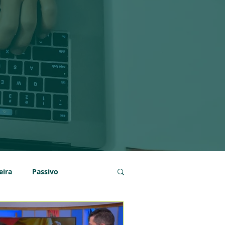
eira
Passivo
onomia
Poupança