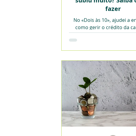
subiu muito? Saiba 
fazer
No «Dois às 10», ajudei a 
como gerir o crédito da c
tempos de crescimento do 
juros.