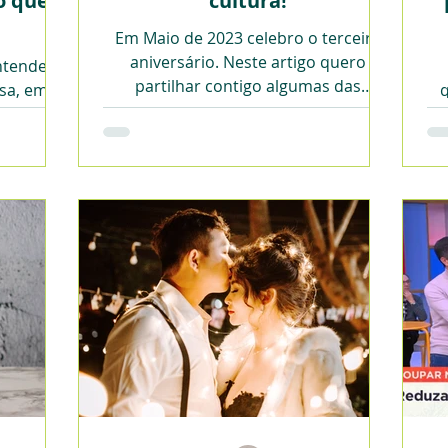
o que
cultura!
Em Maio de 2023 celebro o terceiro
aniversário. Neste artigo quero
entender
partilhar contigo algumas das
asa, em
q
frustrações que sinto no meu dia-a-
valor de
d
dia.
s